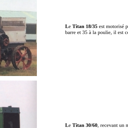
L
e
Titan 18/35
est motorisé p
barre et 35 à la poulie, il est
L
e
Titan 30/60
, recevant un 